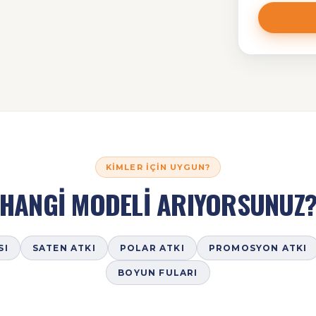
KIMLER İÇIN UYGUN?
HANGİ MODELİ ARIYORSUNUZ
SI
SATEN ATKI
POLAR ATKI
PROMOSYON ATKI
BOYUN FULARI