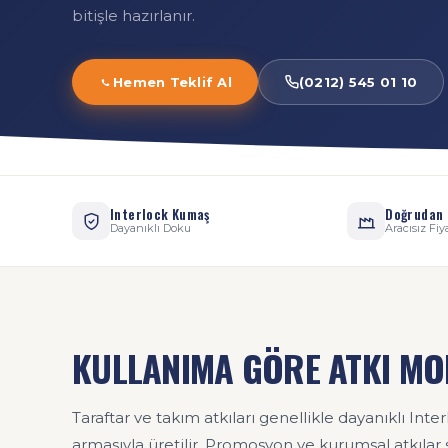
bitişle hazırlanır.
Hemen Teklif Al
(0212) 545 01 10
Interlock Kumaş
Doğrudan 
Dayanıklı Doku
Aracısız Fiy
KULLANIMA GÖRE ATKI MO
Taraftar ve takım atkıları genellikle dayanıklı Int
armasıyla üretilir. Promosyon ve kurumsal atkılar