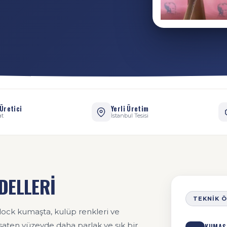
Üretici
Yerli Üretim
at
İstanbul Tesisi
DELLERİ
TEKNIK 
erlock kumaşta, kulüp renkleri ve
 saten yüzeyde daha parlak ve şık bir
KUMAŞ