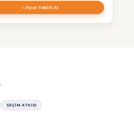
Fiyat Teklifi Al
?
SEÇIM ATKISI