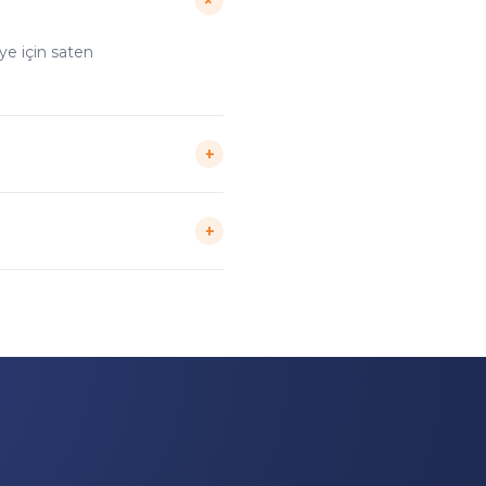
+
iye için saten
+
i uçta saçak
+