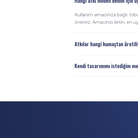
Hangi atkı modeli benim için 
Kullanım amacınıza bağlı: tribü
öneririz. Amacınızı iletin, en 
Atkılar hangi kumaştan üretil
Dayanıklı ve yumuşak dokulu I
Kendi tasarımımı istediğim mo
detayı ve 17,5×140 cm ideal kul
Evet. Tüm modellerde dijital ba
uygulayabiliyoruz.