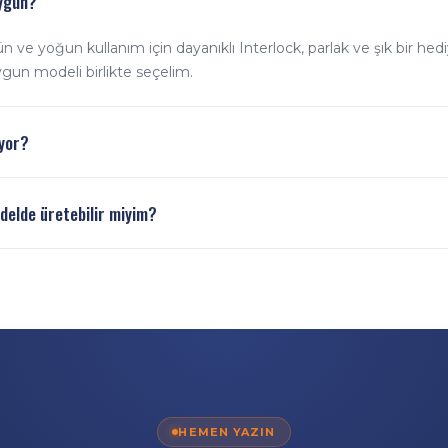
uygun?
n ve yoğun kullanım için dayanıklı Interlock, parlak ve şık bir hed
uygun modeli birlikte seçelim.
iyor?
nterlock kumaş kullanıyoruz. Dijital baskı solmaz ve çatlamaz; ik
delde üretebilir miyim?
lanım ölçüsüyle üretilir.
skıyla kendi tasarımınızı, logonuzu ve renklerinizi sınırsız şekilde
HEMEN YAZIN