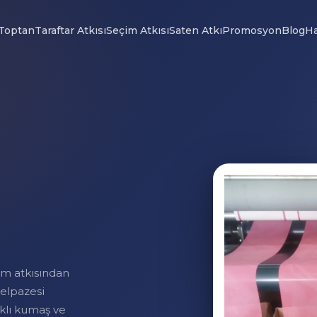
Toptan
Taraftar Atkısı
Seçim Atkısı
Saten Atkı
Promosyon
Blog
Ha
im atkısından
yelpazesi
klı kumaş ve