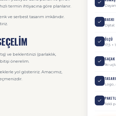
Dayanı
ızlı termin ihtiyacına göre planlanır.
 renk ve serbest tasarım imkânıdır.
BASKI
iriz.
Dijita
SEÇELİM
ÖLÇÜ
17,5 ×
ış) ve beklentinizi (parlaklık,
SAÇAK
bitişi önerelim.
İki uç
klerle yol gösteririz. Amacımız,
TASAR
seçmenizdir.
Logo, 
PAKET
Tekli 