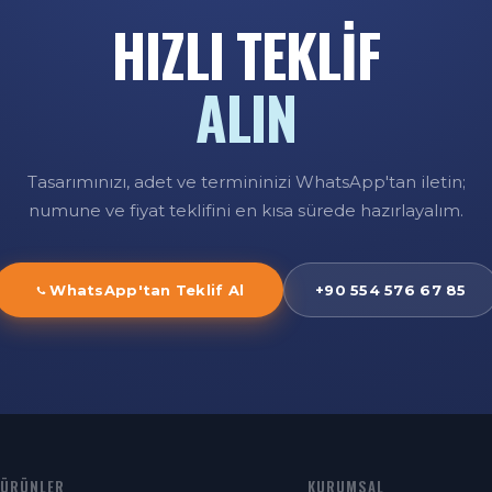
HIZLI TEKLİF
ALIN
Tasarımınızı, adet ve termininizi WhatsApp'tan iletin;
numune ve fiyat teklifini en kısa sürede hazırlayalım.
WhatsApp'tan Teklif Al
+90 554 576 67 85
ÜRÜNLER
KURUMSAL