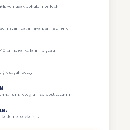
klı, yumuşak dokulu Interlock
l; solmayan, çatlamayan, sınırsız renk
 140 cm ideal kullanım ölçüsü
ta şık saçak detayı
IM
arma, isim, fotoğraf - serbest tasarım
LEME
paketleme, sevke hazır