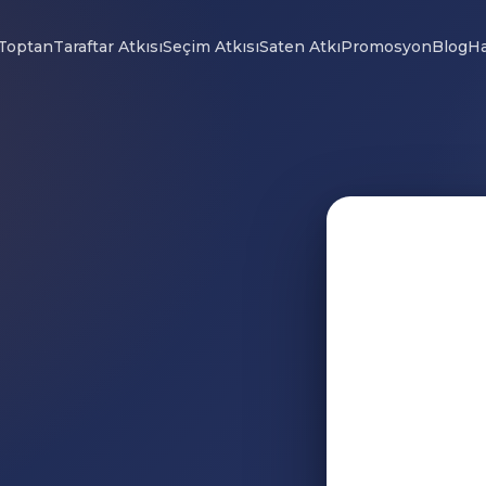
Toptan
Taraftar Atkısı
Seçim Atkısı
Saten Atkı
Promosyon
Blog
Ha