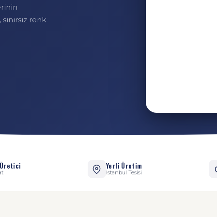
rinin
sınırsız renk
Üretici
Yerli Üretim
at
İstanbul Tesisi