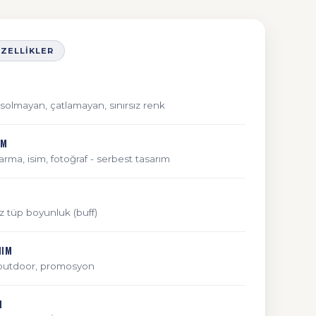
ÖZELLIKLER
l; solmayan, çatlamayan, sınırsız renk
IM
arma, isim, fotoğraf - serbest tasarım
iz tüp boyunluk (buff)
NIM
 outdoor, promosyon
M