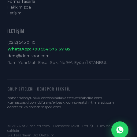
Forma Tasarla
Hakkımızda
İletişim
İLETIŞIM
(0212) 545 01 10
WhatsApp: +90 554 576 67 85
dem@demspor.com
Rami Yeni Mah. Ensar Sok. No:9/A, Eyüp / İSTANBUL
GRUP SITELERI · DEMSPOR TEKSTIL
bandanaboyunluk.com
balaklava.tr
tekstilfabrika.com
kumasbaski.com
dtftransferbaski.com
sweatshirtimalati.com
demfabrika.com
demspor.com
© 2026 atkiimalati.com - Demspor Tekstil Ltd. Şti. Tüm hakları
saklıdır.
Siz Tasarlayın Biz Üretelim