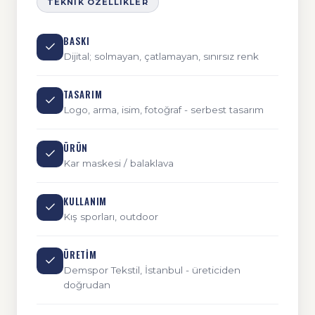
TEKNIK ÖZELLIKLER
BASKI
Dijital; solmayan, çatlamayan, sınırsız renk
TASARIM
Logo, arma, isim, fotoğraf - serbest tasarım
ÜRÜN
Kar maskesi / balaklava
KULLANIM
Kış sporları, outdoor
ÜRETIM
Demspor Tekstil, İstanbul - üreticiden
doğrudan