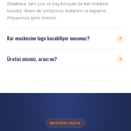
Balaklava, tam yüz ve baş koruyan bir kar maskesi
türüdür. İkisini de üretiyoruz; kullanım ve kapama
ihtiyacınıza göre öneririz.
+
Kar maskesine logo basabiliyor musunuz?
Evet. Sınırsız renk dijital baskıyla logo ve desenleri kar
+
Üretici misiniz, aracı mı?
maskesi yüzeyine uyguluyoruz.
Doğrudan üreticiyiz. Tasarım, dijital baskı, dikim ve
paketleme kendi tesisimizde yapılır; üreticiden doğrudan,
rekabetçi toptan fiyatla teslim ederiz.
HEMEN YAZIN