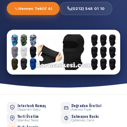
Hemen Teklif Al
(0212) 545 01 10
Interlock Kumaş
Doğrudan Üretici
Dayanıklı Doku
Aracısız Fiyat
Yerli Üretim
Solmayan Baskı
İstanbul Tesisi
Çatlamaz, Canlı
Hızlı Termin