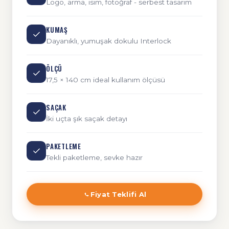
Logo, arma, isim, fotoğraf - serbest tasarım
KUMAŞ
Dayanıklı, yumuşak dokulu Interlock
ÖLÇÜ
17,5 × 140 cm ideal kullanım ölçüsü
SAÇAK
İki uçta şık saçak detayı
PAKETLEME
Tekli paketleme, sevke hazır
Fiyat Teklifi Al