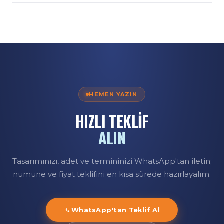
Doğrudan üreticiyiz. Tasarım, dijital baskı, dikim ve
üretilir.
paketleme kendi tesisimizde yapılır; üreticiden doğrudan,
rekabetçi toptan fiyatla teslim ederiz.
HEMEN YAZIN
HIZLI TEKLİF
ALIN
Tasarımınızı, adet ve termininizi WhatsApp'tan iletin;
numune ve fiyat teklifini en kısa sürede hazırlayalım.
WhatsApp'tan Teklif Al