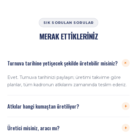
SIK SORULAN SORULAR
MERAK ETTİKLERİNİZ
Turnuva tarihine yetişecek şekilde üretebilir misiniz?
+
Evet. Turnuva tarihinizi paylaşın; üretimi takvime göre
planlar, tüm kadronun atkılarını zamanında teslim ederiz.
+
Atkılar hangi kumaştan üretiliyor?
Dayanıklı ve yumuşak dokulu Interlock kumaş
+
Üretici misiniz, aracı mı?
kullanıyoruz. Dijital baskı solmaz ve çatlamaz; iki uçta
saçak detayı ve 17,5×140 cm ideal kullanım ölçüsüyle