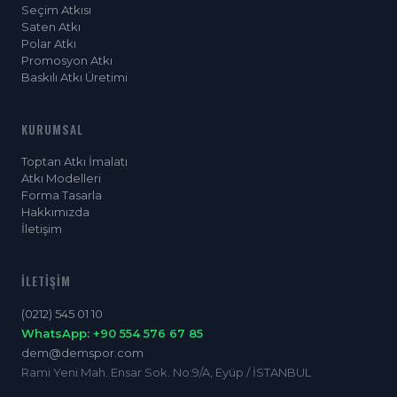
Seçim Atkısı
Saten Atkı
Polar Atkı
Promosyon Atkı
Baskılı Atkı Üretimi
KURUMSAL
Toptan Atkı İmalatı
Atkı Modelleri
Forma Tasarla
Hakkımızda
İletişim
İLETIŞIM
(0212) 545 01 10
WhatsApp: +90 554 576 67 85
dem@demspor.com
Rami Yeni Mah. Ensar Sok. No:9/A, Eyüp / İSTANBUL