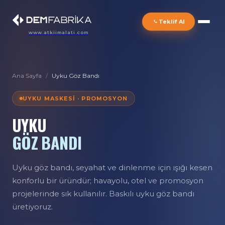
Teklif Al
www.atkiimalati.com
Ana Sayfa
/
Uyku Göz Bandı
UYKU MASKESI · PROMOSYON
UYKU
GÖZ BANDI
Uyku göz bandı, seyahat ve dinlenme için ışığı kesen
konforlu bir üründür; havayolu, otel ve promosyon
projelerinde sık kullanılır. Baskılı uyku göz bandı
üretiyoruz.