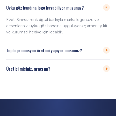
Uyku göz bandına logo basabiliyor musunuz?
+
Evet. Sınırsız renk dijital baskıyla marka logonuzu ve
desenlerinizi uyku göz bandına uyguluyoruz; amenity kit
ve kurumsal hediye için idealdir.
+
Toplu promosyon üretimi yapıyor musunuz?
Evet. Havayolu, otel ve seyahat markaları için yüksek
+
Üretici misiniz, aracı mı?
adetli promosyon uyku göz bandı üretiyoruz.
Doğrudan üreticiyiz. Tasarım, dijital baskı, dikim ve
paketleme kendi tesisimizde yapılır; üreticiden doğrudan,
rekabetçi toptan fiyatla teslim ederiz.