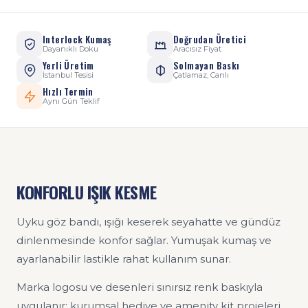
Interlock Kumaş
Doğrudan Üretici
Dayanıklı Doku
Aracısız Fiyat
Yerli Üretim
Solmayan Baskı
İstanbul Tesisi
Çatlamaz, Canlı
Hızlı Termin
Aynı Gün Teklif
KONFORLU IŞIK KESME
Uyku göz bandı, ışığı keserek seyahatte ve gündüz
dinlenmesinde konfor sağlar. Yumuşak kumaş ve
ayarlanabilir lastikle rahat kullanım sunar.
Marka logosu ve desenleri sınırsız renk baskıyla
uygulanır; kurumsal hediye ve amenity kit projeleri