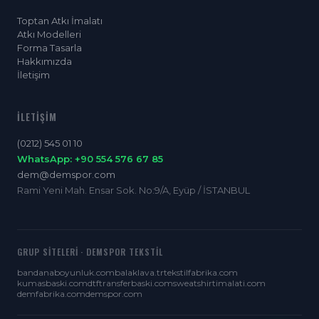
Toptan Atkı İmalatı
Atkı Modelleri
Forma Tasarla
Hakkımızda
İletişim
İLETIŞIM
(0212) 545 01 10
WhatsApp: +90 554 576 67 85
dem@demspor.com
Rami Yeni Mah. Ensar Sok. No:9/A, Eyüp / İSTANBUL
GRUP SITELERI · DEMSPOR TEKSTIL
bandanaboyunluk.com
balaklava.tr
tekstilfabrika.com
kumasbaski.com
dtftransferbaski.com
sweatshirtimalati.com
demfabrika.com
demspor.com