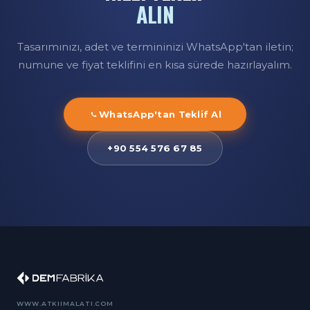
ALIN
Tasarımınızı, adet ve termininizi WhatsApp'tan iletin;
numune ve fiyat teklifini en kısa sürede hazırlayalım.
WhatsApp'tan Teklif Al
+90 554 576 67 85
WWW.ATKIIMALATI.COM