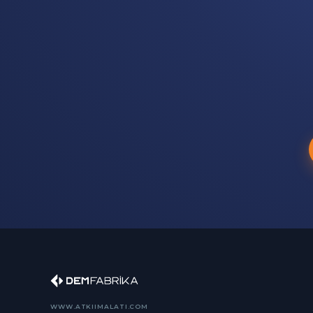
WWW.ATKIIMALATI.COM