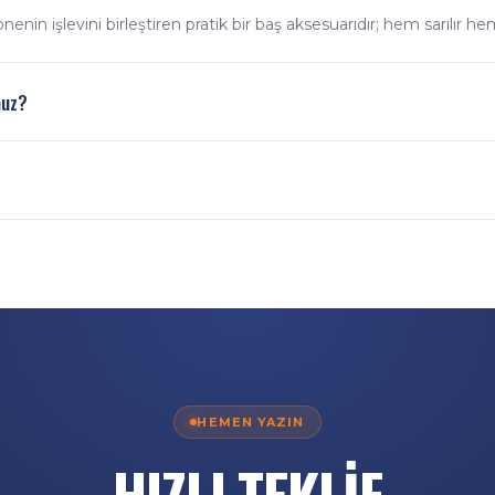
nin işlevini birleştiren pratik bir baş aksesuarıdır; hem sarılır h
nuz?
skıyla logo ve desenleri bone yüzeyine uyguluyoruz.
dijital baskı, dikim ve paketleme kendi tesisimizde yapılır; üretic
 ederiz.
HEMEN YAZIN
HIZLI TEKLİF