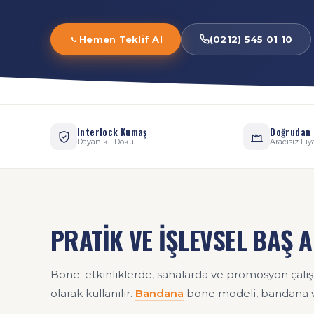
Hemen Teklif Al
(0212) 545 01 10
Interlock Kumaş
Doğrudan 
Dayanıklı Doku
Aracısız Fiy
PRATİK VE İŞLEVSEL BAŞ 
Bone; etkinliklerde, sahalarda ve promosyon çalış
olarak kullanılır.
Bandana
bone modeli, bandana ve 