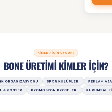
KIMLER İÇIN UYGUN?
BONE ÜRETİMİ KİMLER İÇİN?
LIK ORGANIZASYONU
SPOR KULÜPLERI
REKLAM AJA
L & KONSER
PROMOSYON PROJELERI
KURUMSAL F