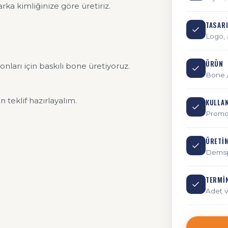
rka kimliğinize göre üretiriz.
TASAR
Logo, 
ÜRÜN
onları için baskılı bone üretiyoruz.
Bone 
 teklif hazırlayalım.
KULLA
Promos
ÜRETI
Demspo
TERMI
Adet v