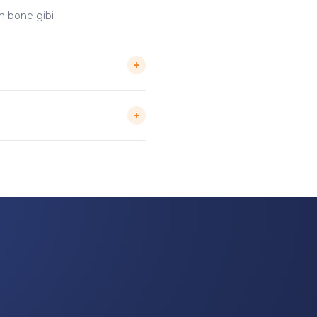
em bone gibi
+
+
iden doğrudan,