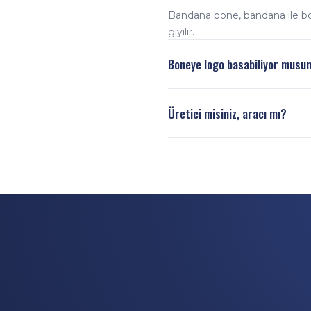
Bandana bone, bandana ile bone
giyilir.
Boneye logo basabiliyor musu
Evet. Sınırsız renk dijital ba
Üretici misiniz, aracı mı?
Doğrudan üreticiyiz. Tasarım, 
rekabetçi toptan fiyatla teslim