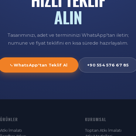
ALIN
Tasarımınızı, adet ve termininizi WhatsApp'tan iletin;
numune ve fiyat teklifini en kısa sürede hazırlayalım.
WhatsApp'tan Teklif Al
+90 554 576 67 85
ÜRÜNLER
KURUMSAL
Atkı İmalatı
Toptan Atkı İmalatı