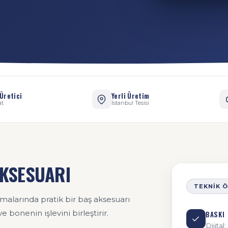
Üretici
Yerli Üretim
at
İstanbul Tesisi
AKSESUARI
TEKNIK 
malarında pratik bir baş aksesuarı
bonenin işlevini birleştirir.
BASKI
Dijita