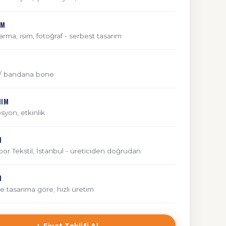
IM
arma, isim, fotoğraf - serbest tasarım
/ bandana bone
NIM
yon, etkinlik
M
r Tekstil, İstanbul - üreticiden doğrudan
N
e tasarıma göre; hızlı üretim
Fiyat Teklifi Al