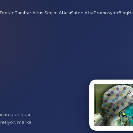
Toptan
Taraftar Atkısı
Seçim Atkısı
Saten Atkı
Promosyon
Blog
Ha
lan pratik bir
retiyor, marka