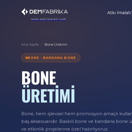
Atkı İmalatı
www.atkiimalati.com
Ana Sayfa
/
Bone Üretimi
BONE · BANDANA BONE
BONE
ÜRETİMİ
Bone, hem işlevsel hem promosyon amaçlı kullanı
baş aksesuarıdır. Baskılı bone ve bandana bone ü
ve etkinlik projelerine özel hazırlıyoruz.