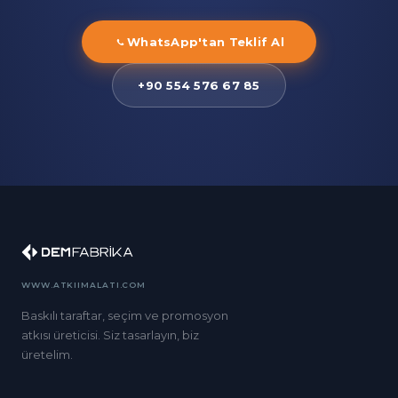
WhatsApp'tan Teklif Al
+90 554 576 67 85
WWW.ATKIIMALATI.COM
Baskılı taraftar, seçim ve promosyon
atkısı üreticisi. Siz tasarlayın, biz
üretelim.