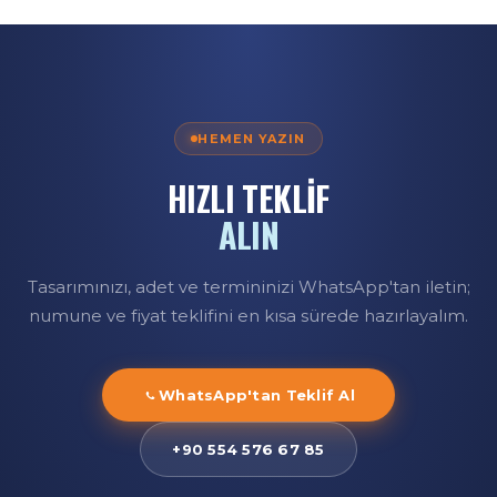
rekabetçi toptan fiyatla teslim ederiz.
HEMEN YAZIN
HIZLI TEKLİF
ALIN
Tasarımınızı, adet ve termininizi WhatsApp'tan iletin;
numune ve fiyat teklifini en kısa sürede hazırlayalım.
WhatsApp'tan Teklif Al
+90 554 576 67 85