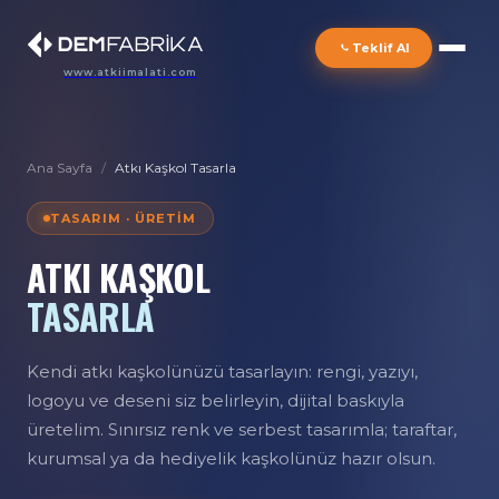
Teklif Al
www.atkiimalati.com
Ana Sayfa
/
Atkı Kaşkol Tasarla
TASARIM · ÜRETIM
ATKI KAŞKOL
TASARLA
Kendi atkı kaşkolünüzü tasarlayın: rengi, yazıyı,
logoyu ve deseni siz belirleyin, dijital baskıyla
üretelim. Sınırsız renk ve serbest tasarımla; taraftar,
kurumsal ya da hediyelik kaşkolünüz hazır olsun.