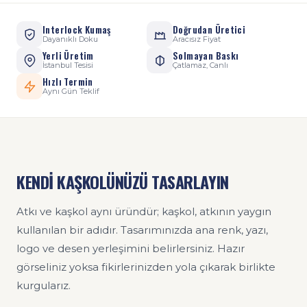
Interlock Kumaş
Doğrudan Üretici
Dayanıklı Doku
Aracısız Fiyat
Yerli Üretim
Solmayan Baskı
İstanbul Tesisi
Çatlamaz, Canlı
Hızlı Termin
Aynı Gün Teklif
KENDİ KAŞKOLÜNÜZÜ TASARLAYIN
Atkı ve kaşkol aynı üründür; kaşkol, atkının yaygın
kullanılan bir adıdır. Tasarımınızda ana renk, yazı,
logo ve desen yerleşimini belirlersiniz. Hazır
görseliniz yoksa fikirlerinizden yola çıkarak birlikte
kurgularız.