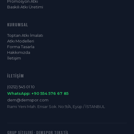
Promosyon Atkı
Baskılı Atkı Üretimi
KURUMSAL
Toptan Atkı İmalatı
Atkı Modelleri
Forma Tasarla
Hakkımızda
İletişim
İLETIŞIM
(0212) 545 01 10
WhatsApp: +90 554 576 67 85
dem@demspor.com
Rami Yeni Mah. Ensar Sok. No:9/A, Eyüp / İSTANBUL
GRUP SITELERI · DEMSPOR TEKSTIL