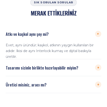
SIK SORULAN SORULAR
MERAK ETTİKLERİNİZ
Atkı ve kaşkol aynı şey mi?
+
Evet, aynı üründür; kaşkol, atkının yaygın kullanılan bir
adıdır. İkisi de aynı Interlock kumaş ve dijital baskıyla
üretilir.
+
Tasarımı sizinle birlikte hazırlayabilir miyim?
Evet. Hazır görseliniz yoksa renk, yazı ve logo
+
Üretici misiniz, aracı mı?
fikirlerinizden yola çıkarak birlikte tasarlar, baskı öncesi
görseli onayınıza sunarız.
Doğrudan üreticiyiz. Tasarım, dijital baskı, dikim ve
paketleme kendi tesisimizde yapılır; üreticiden doğrudan,