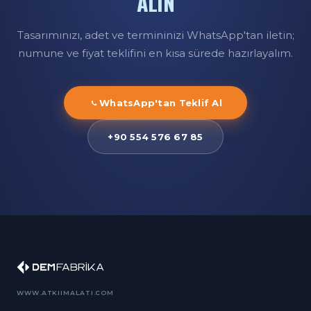
ALIN
Tasarımınızı, adet ve termininizi WhatsApp'tan iletin;
numune ve fiyat teklifini en kısa sürede hazırlayalım.
WhatsApp'tan Teklif Al
+90 554 576 67 85
WWW.ATKIIMALATI.COM