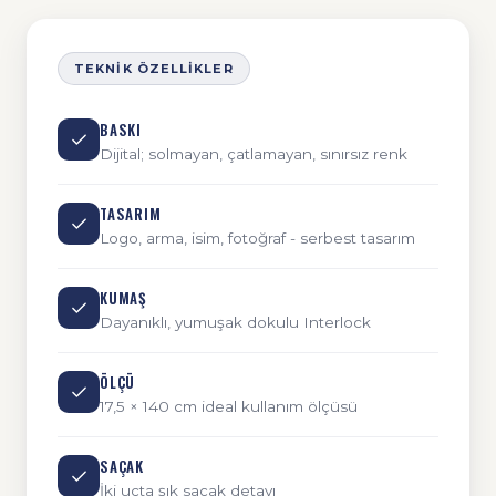
TEKNIK ÖZELLIKLER
BASKI
Dijital; solmayan, çatlamayan, sınırsız renk
TASARIM
Logo, arma, isim, fotoğraf - serbest tasarım
KUMAŞ
Dayanıklı, yumuşak dokulu Interlock
ÖLÇÜ
17,5 × 140 cm ideal kullanım ölçüsü
SAÇAK
İki uçta şık saçak detayı