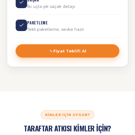
İki uçta şık saçak detayı
PAKETLEME
Tekli paketleme, sevke hazır
Fiyat Teklifi Al
KIMLER İÇIN UYGUN?
TARAFTAR ATKISI KİMLER İÇİN?