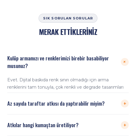
SIK SORULAN SORULAR
MERAK ETTİKLERİNİZ
Kulüp armamızı ve renklerimizi birebir basabiliyor
+
musunuz?
Evet. Dijital baskıda renk sınırı olmadığı için arma
renklerini tam tonuyla, çok renkli ve degrade tasarımları
bile birebir basarız. Vektörel logo dosyası en iyi sonucu
verir.
+
Az sayıda taraftar atkısı da yaptırabilir miyim?
Evet. Dijital baskı kalıp gerektirmediği için küçük gruplar
+
Atkılar hangi kumaştan üretiliyor?
için de ekonomik üretim yapabiliyoruz; adedinizi iletin,
size uygun teklif çıkaralım.