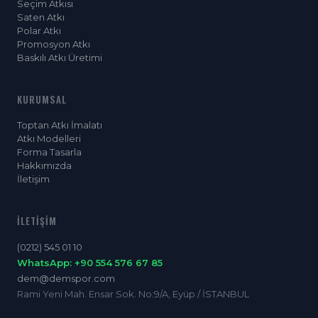
Seçim Atkısı
Saten Atkı
Polar Atkı
Promosyon Atkı
Baskılı Atkı Üretimi
KURUMSAL
Toptan Atkı İmalatı
Atkı Modelleri
Forma Tasarla
Hakkımızda
İletişim
İLETIŞIM
(0212) 545 01 10
WhatsApp: +90 554 576 67 85
dem@demspor.com
Rami Yeni Mah. Ensar Sok. No:9/A, Eyüp / İSTANBUL