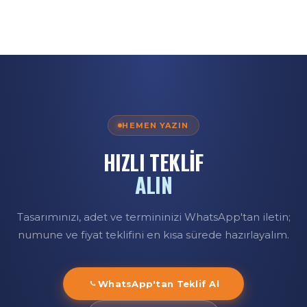
Dayanıklı ve yumuşak dokulu Interlock kumaş
kullanıyoruz. Dijital baskı solmaz ve çatlamaz; iki uçta
saçak detayı ve 17,5×140 cm ideal kullanım ölçüsüyle
üretilir.
HEMEN YAZIN
HIZLI TEKLİF
ALIN
Tasarımınızı, adet ve termininizi WhatsApp'tan iletin;
numune ve fiyat teklifini en kısa sürede hazırlayalım.
WhatsApp'tan Teklif Al