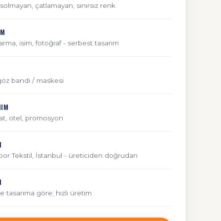
l; solmayan, çatlamayan, sınırsız renk
IM
arma, isim, fotoğraf - serbest tasarım
öz bandı / maskesi
NIM
t, otel, promosyon
M
r Tekstil, İstanbul - üreticiden doğrudan
N
e tasarıma göre; hızlı üretim