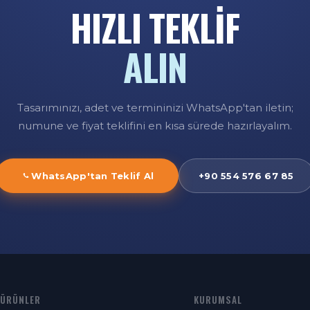
HIZLI TEKLİF
ALIN
Tasarımınızı, adet ve termininizi WhatsApp'tan iletin;
numune ve fiyat teklifini en kısa sürede hazırlayalım.
WhatsApp'tan Teklif Al
+90 554 576 67 85
ÜRÜNLER
KURUMSAL