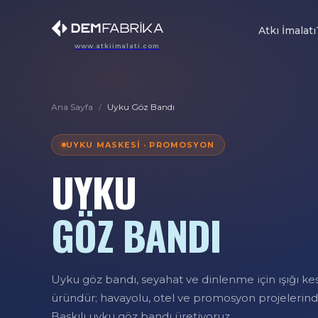
Atkı İmalatı
www.atkiimalati.com
Ana Sayfa
/
Uyku Göz Bandı
UYKU MASKESI · PROMOSYON
UYKU
GÖZ BANDI
Uyku göz bandı, seyahat ve dinlenme için ışığı ke
üründür; havayolu, otel ve promosyon projelerinde 
Baskılı uyku göz bandı üretiyoruz.