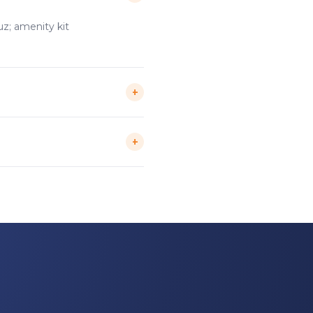
uz; amenity kit
+
ruz.
+
iden doğrudan,