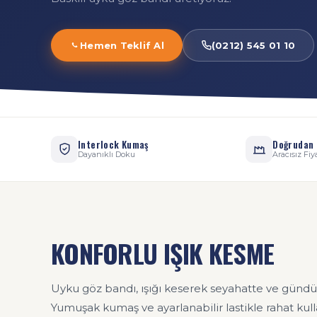
Hemen Teklif Al
(0212) 545 01 10
Interlock Kumaş
Doğrudan 
Dayanıklı Doku
Aracısız Fiy
KONFORLU IŞIK KESME
Uyku göz bandı, ışığı keserek seyahatte ve gündü
Yumuşak kumaş ve ayarlanabilir lastikle rahat kul