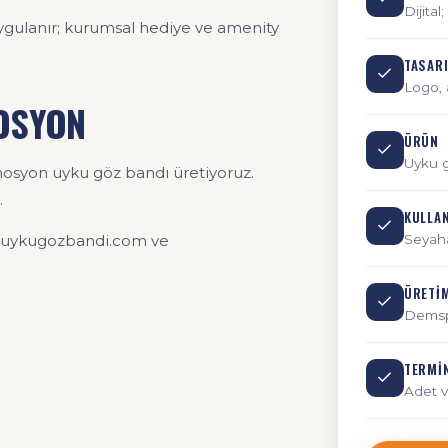
Dijita
uygulanır; kurumsal hediye ve amenity
TASAR
Logo, 
MOSYON
ÜRÜN
Uyku g
omosyon uyku göz bandı üretiyoruz.
.
KULLA
mız uykugozbandi.com ve
Seyaha
ÜRETI
Demspo
TERMI
Adet v