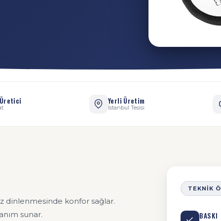
Üretici
Yerli Üretim
at
İstanbul Tesisi
TEKNIK 
z dinlenmesinde konfor sağlar.
lanım sunar.
BASKI