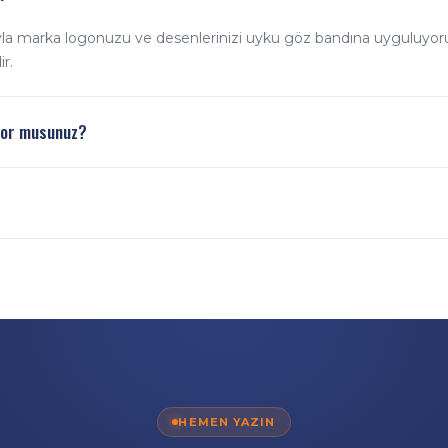
skıyla marka logonuzu ve desenlerinizi uyku göz bandına uyguluyor
r.
yor musunuz?
at markaları için yüksek adetli promosyon uyku göz bandı üretiyo
dijital baskı, dikim ve paketleme kendi tesisimizde yapılır; üretic
 ederiz.
HEMEN YAZIN