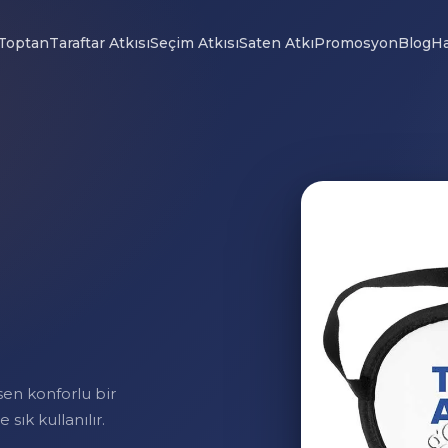
Toptan
Taraftar Atkısı
Seçim Atkısı
Saten Atkı
Promosyon
Blog
Ha
sen konforlu bir
sık kullanılır.