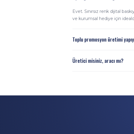
Evet. Sınırsız renk dijital ba
ve kurumsal hediye için idealdi
Toplu promosyon üretimi yapı
Evet. Havayolu, otel ve seyah
Üretici misiniz, aracı mı?
Doğrudan üreticiyiz. Tasarım, 
rekabetçi toptan fiyatla teslim