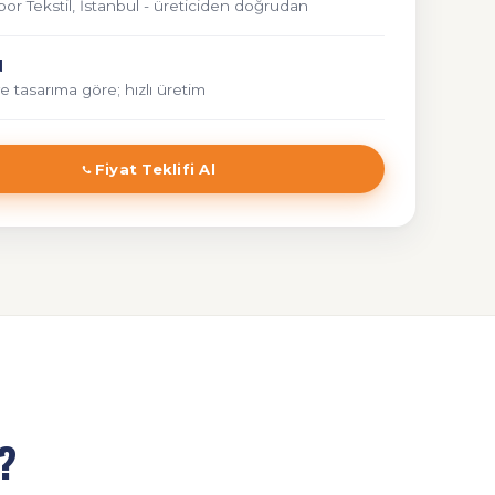
r Tekstil, İstanbul - üreticiden doğrudan
N
e tasarıma göre; hızlı üretim
Fiyat Teklifi Al
?