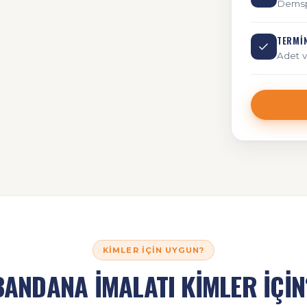
Demspo
TERMI
Adet v
KIMLER İÇIN UYGUN?
BANDANA İMALATI KİMLER İÇİN