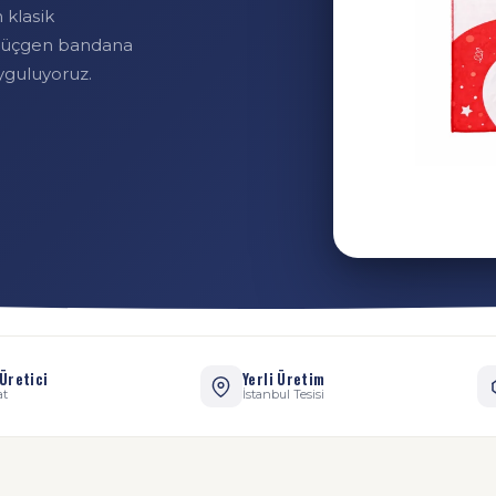
klasik
ve üçgen bandana
uyguluyoruz.
Üretici
Yerli Üretim
at
İstanbul Tesisi