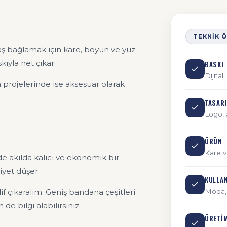
TEKNIK 
aş bağlamak için kare, boyun ve yüz
kıyla net çıkar.
BASKI
Dijita
 projelerinde ise aksesuar olarak
TASAR
Logo, 
ÜRÜN
Kare 
e akılda kalıcı ve ekonomik bir
iyet düşer.
KULLA
if çıkaralım. Geniş bandana çeşitleri
Moda, 
e bilgi alabilirsiniz.
ÜRETI