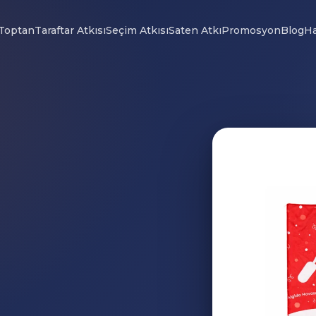
Toptan
Taraftar Atkısı
Seçim Atkısı
Saten Atkı
Promosyon
Blog
Ha