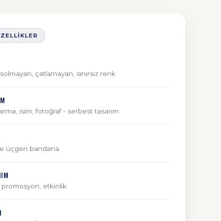
ÖZELLIKLER
l; solmayan, çatlamayan, sınırsız renk
IM
arma, isim, fotoğraf - serbest tasarım
ve üçgen bandana
NIM
promosyon, etkinlik
M