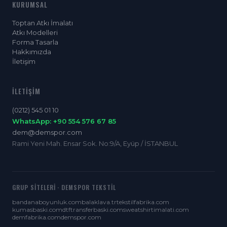
KURUMSAL
Toptan Atkı İmalatı
Atkı Modelleri
Forma Tasarla
Hakkımızda
İletişim
İLETIŞIM
(0212) 545 01 10
WhatsApp: +90 554 576 67 85
dem@demspor.com
Rami Yeni Mah. Ensar Sok. No:9/A, Eyüp / İSTANBUL
GRUP SITELERI · DEMSPOR TEKSTIL
bandanaboyunluk.com
balaklava.tr
tekstilfabrika.com
kumasbaski.com
dtftransferbaski.com
sweatshirtimalati.com
demfabrika.com
demspor.com