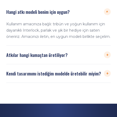
Hangi atkı modeli benim için uygun?
+
Kullanım amacınıza bağlı: tribün ve yoğun kullanım için
dayanıklı Interlock, parlak ve şık bir hediye için saten
öneririz. Amacınızı iletin, en uygun modeli birlikte seçelim.
+
Atkılar hangi kumaştan üretiliyor?
Dayanıklı ve yumuşak dokulu Interlock kumaş
+
Kendi tasarımımı istediğim modelde üretebilir miyim?
kullanıyoruz. Dijital baskı solmaz ve çatlamaz; iki uçta
saçak detayı ve 17,5×140 cm ideal kullanım ölçüsüyle
Evet. Tüm modellerde dijital baskıyla kendi tasarımınızı,
üretilir.
logonuzu ve renklerinizi sınırsız şekilde uygulayabiliyoruz.