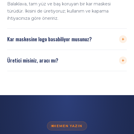
Balaklava, tam yüz ve baş koruyan bir kar maskesi
türüdür. İkisini de üretiyoruz; kullanım ve kapama
ihtiyacınıza göre öneririz.
+
Kar maskesine logo basabiliyor musunuz?
Evet. Sınırsız renk dijital baskıyla logo ve desenleri kar
+
Üretici misiniz, aracı mı?
maskesi yüzeyine uyguluyoruz.
Doğrudan üreticiyiz. Tasarım, dijital baskı, dikim ve
paketleme kendi tesisimizde yapılır; üreticiden doğrudan,
rekabetçi toptan fiyatla teslim ederiz.
HEMEN YAZIN