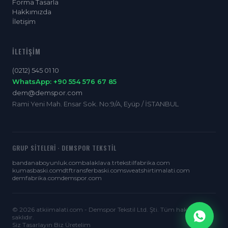
Forma Tasarla
Hakkımızda
İletişim
İLETIŞIM
(0212) 545 01 10
WhatsApp: +90 554 576 67 85
dem@demspor.com
Rami Yeni Mah. Ensar Sok. No:9/A, Eyüp / İSTANBUL
GRUP SITELERI · DEMSPOR TEKSTIL
bandanaboyunluk.com
balaklava.tr
tekstilfabrika.com
kumasbaski.com
dtftransferbaski.com
sweatshirtimalati.com
demfabrika.com
demspor.com
© 2026 atkiimalati.com - Demspor Tekstil Ltd. Şti. Tüm hakları
saklıdır.
Siz Tasarlayın Biz Üretelim