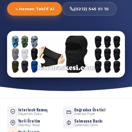
Hemen Teklif Al
(0212) 545 01 10
Interlock Kumaş
Doğrudan Üretici
Dayanıklı Doku
Aracısız Fiyat
Yerli Üretim
Solmayan Baskı
İstanbul Tesisi
Çatlamaz, Canlı
Hızlı Termin