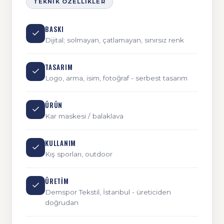
TEKNIK ÖZELLIKLER
BASKI
Dijital; solmayan, çatlamayan, sınırsız renk
TASARIM
Logo, arma, isim, fotoğraf - serbest tasarım
ÜRÜN
Kar maskesi / balaklava
KULLANIM
Kış sporları, outdoor
ÜRETIM
Demspor Tekstil, İstanbul - üreticiden
doğrudan