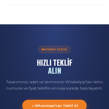
Doğrudan üreticiyiz. Tasarım, dijital baskı, dikim ve
paketleme kendi tesisimizde yapılır; üreticiden doğrudan,
rekabetçi toptan fiyatla teslim ederiz.
HEMEN YAZIN
HIZLI TEKLİF
ALIN
Tasarımınızı, adet ve termininizi WhatsApp'tan iletin;
numune ve fiyat teklifini en kısa sürede hazırlayalım.
WhatsApp'tan Teklif Al