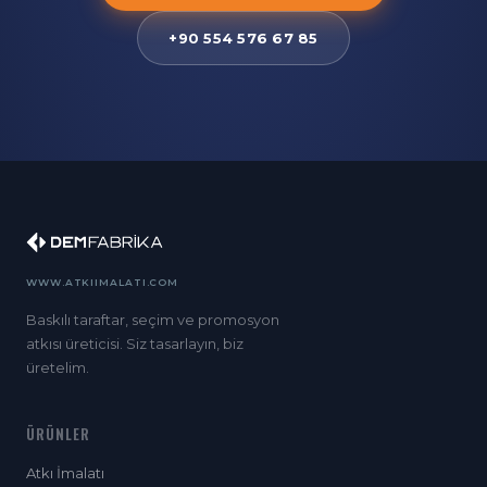
+90 554 576 67 85
WWW.ATKIIMALATI.COM
Baskılı taraftar, seçim ve promosyon
atkısı üreticisi. Siz tasarlayın, biz
üretelim.
ÜRÜNLER
Atkı İmalatı