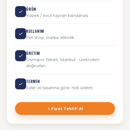
ÜRÜN
Köpek / evcil hayvan bandanası
KULLANIM
Pet shop, marka, etkinlik
ÜRETIM
Demspor Tekstil, İstanbul - üreticiden
doğrudan
TERMIN
Adet ve tasarıma göre; hızlı üretim
Fiyat Teklifi Al