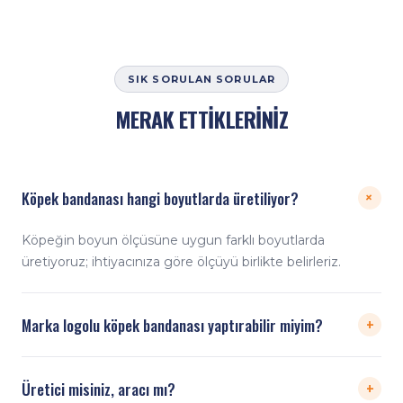
SIK SORULAN SORULAR
MERAK ETTİKLERİNİZ
Köpek bandanası hangi boyutlarda üretiliyor?
+
Köpeğin boyun ölçüsüne uygun farklı boyutlarda
üretiyoruz; ihtiyacınıza göre ölçüyü birlikte belirleriz.
+
Marka logolu köpek bandanası yaptırabilir miyim?
Evet. Sınırsız renk dijital baskıyla marka logonuzu ve
+
Üretici misiniz, aracı mı?
desenlerinizi köpek bandanasına uyguluyoruz.