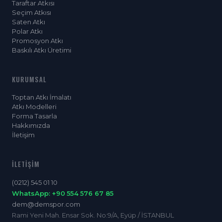
Taraftar Atkısı
Seçim Atkısı
Saten Atkı
Polar Atkı
Promosyon Atkı
Baskılı Atkı Üretimi
KURUMSAL
Toptan Atkı İmalatı
Atkı Modelleri
Forma Tasarla
Hakkımızda
İletişim
İLETIŞIM
(0212) 545 01 10
WhatsApp: +90 554 576 67 85
dem@demspor.com
Rami Yeni Mah. Ensar Sok. No:9/A, Eyüp / İSTANBUL